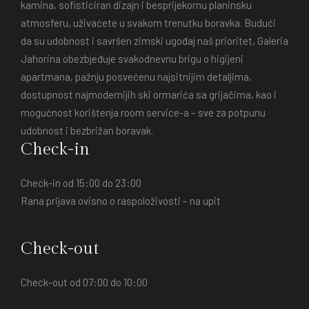
kamina, sofisticiran dizajn i besprijekornu planinsku
atmosferu, uživaćete u svakom trenutku boravka. Budući
da su udobnost i savršen zimski ugođaj naš prioritet, Galeria
Jahorina obezbjeđuje svakodnevnu brigu o higijeni
apartmana, pažnju posvećenu najsitnijim detaljima,
dostupnost najmodernijih ski ormarića sa grijačima, kao i
mogućnost korištenja room service-a – sve za potpunu
udobnost i bezbrižan boravak.
Check-in
Check-in od 15:00 do 23:00
Rana prijava ovisno o raspoloživosti – na upit
Check-out
Check-out od 07:00 do 10:00